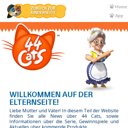
Genitor
Direkt
Home
ZURÜCK ZUR
zum
KINDERSEITE
App
Inhalt
WILLKOMMEN AUF DER
ELTERNSEITE!
Liebe Mütter und Väter! In diesem Teil der Website
finden Sie alle News über 44 Cats, sowie
Informationen über die Serie, Gewinnspiele und
Aktuelles über kommende Produkte.