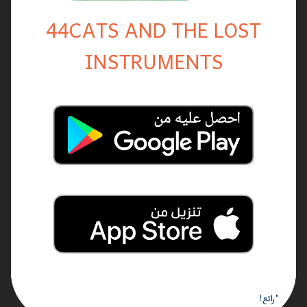
44CATS AND THE LOST
INSTRUMENTS
"رائع!