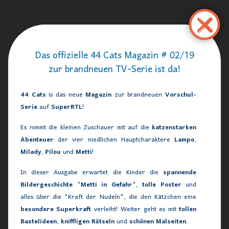
تجاوز
إلى
المحتوى
الرئيسي
Das offizielle 44 Cats Magazin # 02/19
zur brandneuen TV-Serie ist da!
44 Cats
is das neue
Magazin
zur brandneuen
Vorschul-
Serie
auf
SuperRTL
!
Es nimmt die kleinen Zuschauer mit auf die
katzenstarken
Abenteuer
der vier niedlichen Hauptcharaktere
Lampo
,
Milady
,
Pilou
und
Metti
!
In dieser Ausgabe erwartet die Kinder die
spannende
Bildergeschichte "Metti in Gefahr"
,
tolle Poster
und
alles über die "Kraft der Nudeln", die den Kätzchen eine
besondere Superkraft
verleiht! Weiter geht es mit
tollen
Bastelideen
,
kniffligen Rätseln
und
schönen Malseiten
.