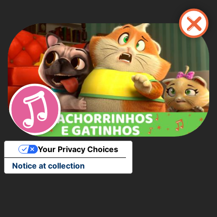
Pular
para
o
conteúdo
principal
Your Privacy Choices
Notice at collection