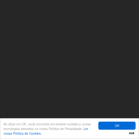
Ao clicar em OK, você concorda em receber cookies e outras
OK
tecnologias descritas na nossa Política de Privacidade.
Ler
nossa Política de Cookies.