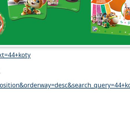
xt=44+koty
y
=position&orderway=desc&search_query=44+k