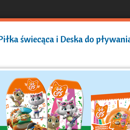
Pular
para
o
conteúdo
Piłka świecąca i Deska do pływani
principal