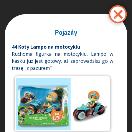
Skip
to
main
content
Pojazdy
44 Koty Lampo na motocyklu
Ruchoma figurka na motocyklu, Lampo w
kasku już jest gotowy, aż zaprowadzisz go w
trasę „z pazurem”!