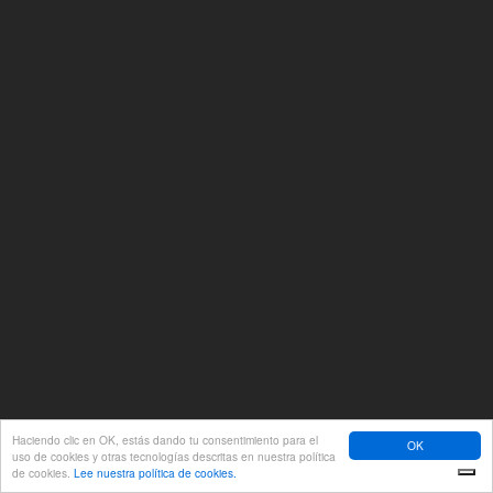
Haciendo clic en OK, estás dando tu consentimiento para el
OK
uso de cookies y otras tecnologías descritas en nuestra política
de cookies.
Lee nuestra política de cookies.