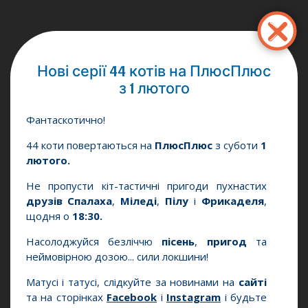
Pasar
al
contenido
principal
Нові серії 44 котів на ПлюсПлюс
з 1 лютого
Фантаскотично!
44 коти повертаються на
ПлюсПлюс
з суботи
1
лютого.
Не пропусти кіт-тастичні пригоди пухнастих
друзів Спалаха
,
Міледі
,
Пілу
і
Фрикаделя
,
щодня о
18:30.
Насолоджуйся безліччю
пісень
,
пригод
та
неймовірною дозою... сили локшини!
Матусі і татусі, слідкуйте за новинами на
сайті
та на сторінках
Facebook
і
Instagram
і будьте