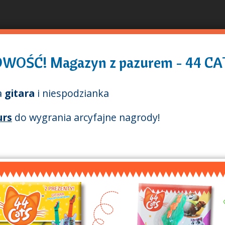
Pasar
al
contenido
principal
WOŚĆ! Magazyn z pazurem - 44 CA
a
gitara
i niespodzianka
urs
do wygrania arcyfajne nagrody!