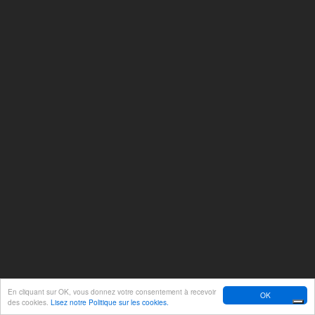
En cliquant sur OK, vous donnez votre consentement à recevoir
OK
des cookies.
Lisez notre Politique sur les cookies.