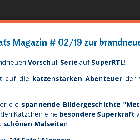
Aller
au
contenu
principal
 Cats Magazin # 02/19 zur brandneue
andneuen
Vorschul-Serie
auf
SuperRTL
!
it auf die
katzenstarken Abenteuer
der 
er die
spannende Bildergeschichte "Mett
e den Kätzchen eine
besondere Superkraft
v
d
schönen Malseiten
.