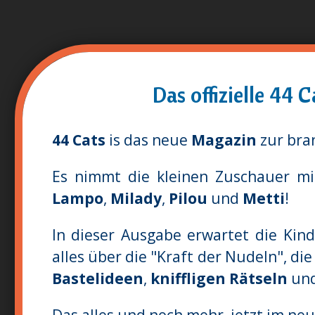
Das offizielle 44
44 Cats
is das neue
Magazin
zur br
Es nimmt die kleinen Zuschauer m
Lampo
,
Milady
,
Pilou
und
Metti
!
In dieser Ausgabe erwartet die Kind
alles über die "Kraft der Nudeln", di
Bastelideen
,
kniffligen Rätseln
un