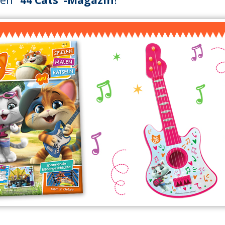
uen
"44 Cats"-Magazin
!