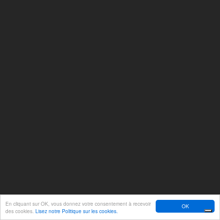
En cliquant sur OK, vous donnez votre consentement à recevoir
OK
des cookies.
Lisez notre Politique sur les cookies.