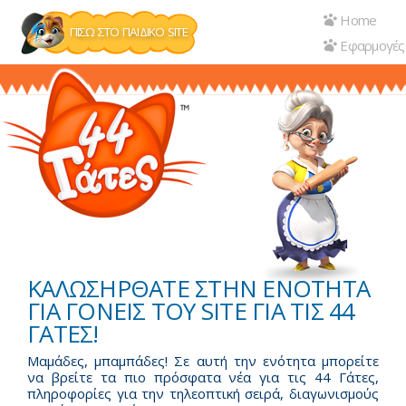
Genitori
Παράκαμψη
Home
προς
ΠΊΣΩ ΣΤΟ ΠΑΙΔΙΚΌ SITE
Εφαρμογές
το
κυρίως
περιεχόμενο
ΚΑΛΩΣΗΡΘΑΤΕ ΣΤΗΝ ΕΝΟΤΗΤΑ
ΓΙΑ ΓΟΝΕΙΣ ΤΟΥ SITE ΓΙΑ ΤΙΣ 44
ΓΑΤΕΣ!
Μαμάδες, μπαμπάδες! Σε αυτή την ενότητα μπορείτε
να βρείτε τα πιο πρόσφατα νέα για τις 44 Γάτες,
πληροφορίες για την τηλεοπτική σειρά, διαγωνισμούς