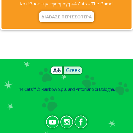
Κατέβασε την εφαρμογή 44 Cats - The Game!
ΔΙΆΒΑΣΕ ΠΕΡΙΣΣΌΤΕΡΑ
Greek
44 Cats™ © Rainbow S.p.a. and Antoniano di Bologna.
Social GR