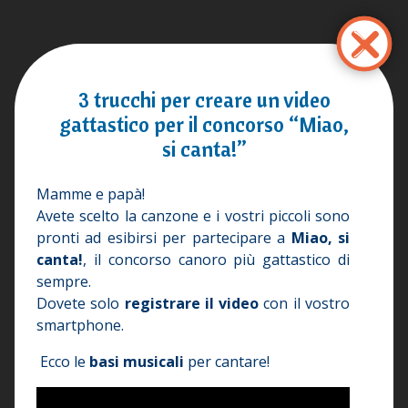
Salta
al
contenuto
principale
3 trucchi per creare un video
gattastico per il concorso “Miao,
si canta!”
Mamme e papà!
Avete scelto la canzone e i vostri piccoli sono
pronti ad esibirsi per partecipare a
Miao, si
canta!
, il concorso canoro più gattastico di
sempre.
Dovete solo
registrare il video
con il vostro
smartphone.
Ecco le
basi musicali
per cantare!