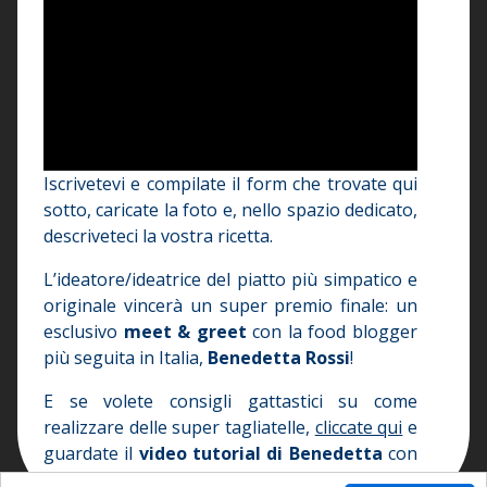
Iscrivetevi e compilate il form che trovate qui
sotto, caricate la foto e, nello spazio dedicato,
descriveteci la vostra ricetta.
L’ideatore/ideatrice del piatto più simpatico e
originale vincerà un super premio finale: un
esclusivo
meet & greet
con la food blogger
più seguita in Italia,
Benedetta Rossi
!
E se volete consigli gattastici su come
realizzare delle super tagliatelle,
cliccate qui
e
guardate il
video tutorial di Benedetta
con
Lampo
,
Milady
,
Pilou
e
Polpetta
!