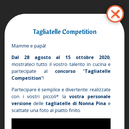
Salta
al
contenuto
×
principale
Tagliatelle Competition
Mamme e papà!
Dal 28 agosto al 15 ottobre 2020
,
mostrateci tutto il vostro talento in cucina e
partecipate al
concorso
“
Tagliatelle
Competition
”!
Partecipare è semplice e divertente: realizzate
con i vostri piccoli* la
vostra personale
versione
delle
tagliatelle di Nonna Pina
e
scattate una foto al piatto finito.