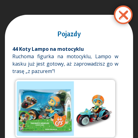
Salta
al
contenuto
principale
Pojazdy
44 Koty Lampo na motocyklu
Ruchoma figurka na motocyklu, Lampo w
kasku już jest gotowy, aż zaprowadzisz go w
trasę „z pazurem”!