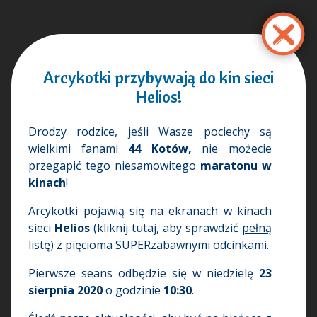
Salta
al
contenuto
principale
Arcykotki przybywają do kin sieci
Helios!
Drodzy rodzice, jeśli Wasze pociechy są
wielkimi fanami
44 Kotów,
nie możecie
przegapić tego niesamowitego
maratonu w
kinach
!
Arcykotki pojawią się na ekranach w kinach
sieci
Helios
(kliknij tutaj, aby sprawdzić
pełną
listę
) z pięcioma SUPERzabawnymi odcinkami.
Pierwsze seans odbędzie się w niedzielę
23
sierpnia 2020
o godzinie
10:30
.