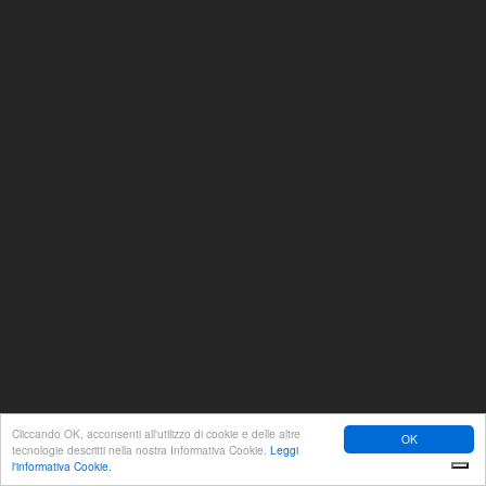
Cliccando OK, acconsenti all'utilizzo di cookie e delle altre
OK
tecnologie descritti nella nostra Informativa Cookie.
Leggi
l'informativa Cookie.