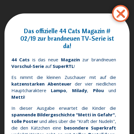
Pasar
al
contenido
principal
Das offizielle 44 Cats Magazin #
02/19 zur brandneuen TV-Serie ist
da!
44 Cats
is das neue
Magazin
zur brandneuen
Vorschul-Serie
auf
SuperRTL
!
Es nimmt die kleinen Zuschauer mit auf die
katzenstarken Abenteuer
der vier niedlichen
Hauptcharaktere
Lampo
,
Milady
,
Pilou
und
Metti
!
In dieser Ausgabe erwartet die Kinder die
spannende Bildergeschichte "Metti in Gefahr"
,
tolle Poster
und alles über die "Kraft der Nudeln",
die den Kätzchen eine
besondere Superkraft