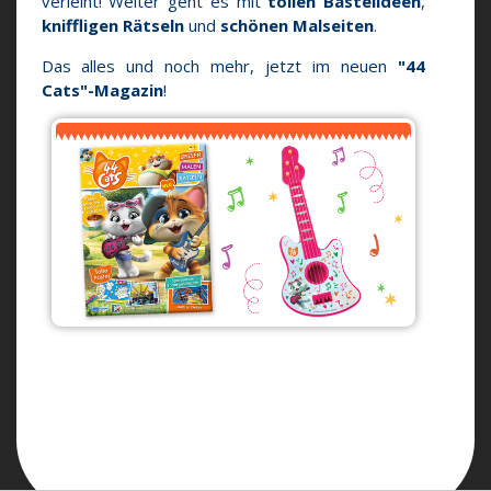
verleiht! Weiter geht es mit
tollen Bastelideen
,
kniffligen Rätseln
und
schönen Malseiten
.
Das alles und noch mehr, jetzt im neuen
"44
Cats"-Magazin
!