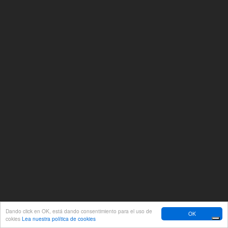
Dando click en OK, está dando consentimiento para el uso de
OK
cokies
Lea nuestra política de cookies