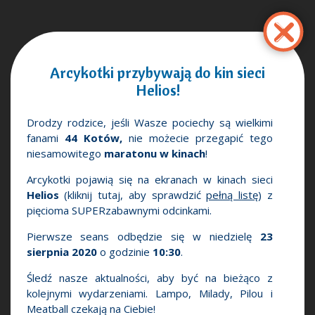
Pasar
al
contenido
principal
Arcykotki przybywają do kin sieci
Helios!
Drodzy rodzice, jeśli Wasze pociechy są wielkimi
fanami
44 Kotów,
nie możecie przegapić tego
niesamowitego
maratonu w kinach
!
Arcykotki pojawią się na ekranach w kinach sieci
Helios
(kliknij tutaj, aby sprawdzić
pełną listę
) z
pięcioma SUPERzabawnymi odcinkami.
Pierwsze seans odbędzie się w niedzielę
23
sierpnia 2020
o godzinie
10:30
.
Śledź nasze aktualności, aby być na bieżąco z
kolejnymi wydarzeniami. Lampo, Milady, Pilou i
Meatball czekają na Ciebie!