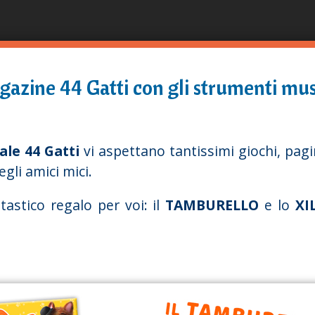
Pasar
al
contenido
principal
gazine 44 Gatti con gli strumenti mus
ale 44 Gatti
vi aspettano tantissimi giochi, pagi
egli amici mici.
astico regalo per voi: il
TAMBURELLO
e lo
XI