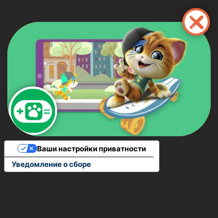
Перейти
к
основному
содержанию
Ваши настройки приватности
Уведомление о сборе