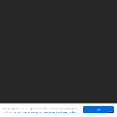
Нажав кнопку "ОК", вы даёте согласие на использование файлов
OK
cookies.
Читать нашу политику по отношению к файлам cookies.