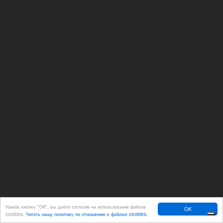
Нажав кнопку "ОК", вы даёте согласие на использование файлов
OK
cookies.
Читать нашу политику по отношению к файлам cookies.