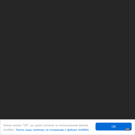
Нажав кнопку "ОК", вы даёте согласие на использование файлов
OK
cookies.
Читать нашу политику по отношению к файлам cookies.