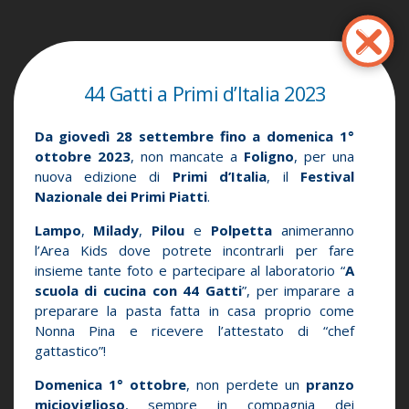
Перейти
к
основному
содержанию
44 Gatti a Primi d’Italia 2023
Da giovedì 28 settembre fino a domenica 1°
ottobre 2023
, non mancate a
Foligno
, per una
nuova edizione di
Primi d’Italia
, il
Festival
Nazionale dei Primi Piatti
.
Lampo
,
Milady
,
Pilou
e
Polpetta
animeranno
l’Area Kids dove potrete incontrarli per fare
insieme tante foto e partecipare al laboratorio “
A
scuola di cucina con 44 Gatti
”, per imparare a
preparare la pasta fatta in casa proprio come
Nonna Pina e ricevere l’attestato di “chef
gattastico”!
Domenica 1° ottobre
, non perdete un
pranzo
micioviglioso
, sempre in compagnia dei