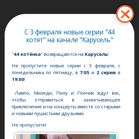
Перейти
к
основному
содержанию
С 3 февраля новые серии "44
котят" на канале "Карусель"
"
44 котёнка
" возвращаются на
Карусель
!
Не пропустите новые серии с 3 февраля, с
понедельника по пятницу, в
7:05
и
2 серии
в
19:00
!
Лампо, Миледи, Пилу и Пончик ждут вас,
чтобы отправиться в захватывающее
приключение и на концерты вместе со старыми
и новыми пушистыми друзьями.
Не пропустите!