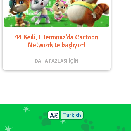
44 Kedi, 1 Temmuz'da Cartoon
Network'te başlıyor!
DAHA FAZLASI IÇIN
Turkish