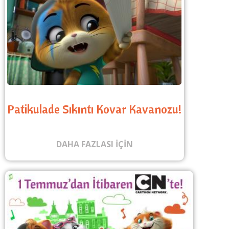
Patikulade Sıkıntı Kovar Kavanozu!
DAHA FAZLASI IÇIN