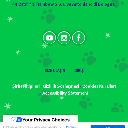
44 Cats™ © Rainbow S.p.a. ve Antoniano di Bologna.
Social TR
User menu
BIZE ULAŞIN
GIRIŞ
Şirket bilgileri
•
Gizlilik Sözleşmesi
•
Cookies Kuralları
•
Accessibility Statement
Your Privacy Choices
OK'i tıklayarak, cookies almayı kabul ediyorsun.
Cookies