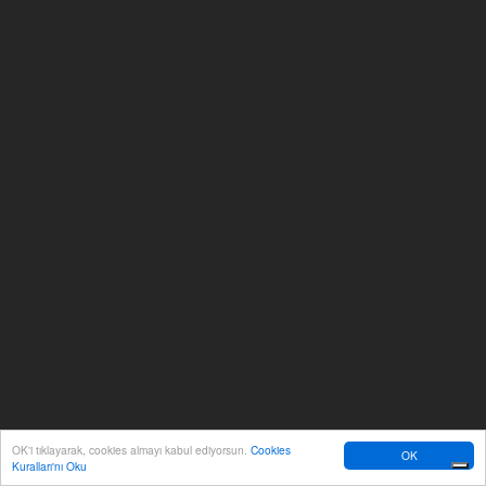
OK'i tıklayarak, cookies almayı kabul ediyorsun.
Cookies
OK
Kuralları'nı Oku