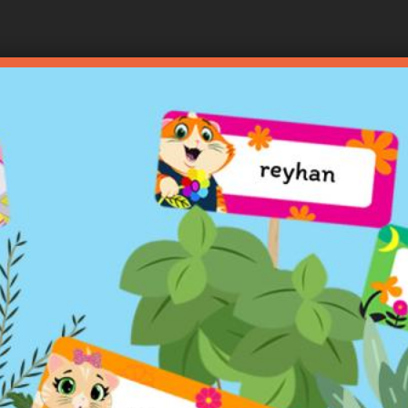
Ana
içeriğe
atla