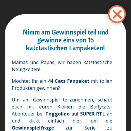
Ana
içeriğe
atla
Nimm am Gewinnspiel teil und
gewinne eins von 15
katztastischen Fanpaketen!
Mamas und Papas, wir haben katztastische
Neuigkeiten!
Möchtet ihr ein
44 Cats Fanpaket
mit tollen
Produkten gewinnen?
Um am Gewinnspiel teilzunehmen, schaut
euch mit euren Kleinen die Buffycats-
Abenteuer bei
Toggolino
auf
SUPER RTL
an
und
klickt einfach hier
, um die
Gewinnspielfrage
zur Serie zu