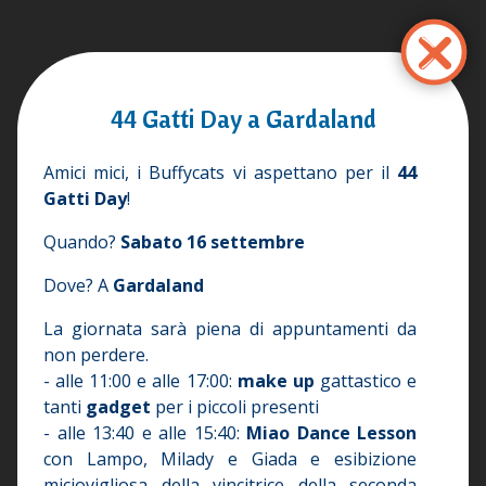
Ana
içeriğe
atla
44 Gatti Day a Gardaland
Amici mici, i Buffycats vi aspettano per il
44
Gatti Day
!
Quando?
Sabato 16 settembre
Dove? A
Gardaland
La giornata sarà piena di appuntamenti da
non perdere.
- alle 11:00 e alle 17:00:
make up
gattastico e
tanti
gadget
per i piccoli presenti
- alle 13:40 e alle 15:40:
Miao Dance Lesson
con Lampo, Milady e Giada e esibizione
miciovigliosa della vincitrice della seconda