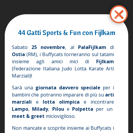
Ana
içeriğe
atla
44 Gatti Sports & Fun con Fijlkam
Sabato
25 novembre
, al
PalaFijlkam
di
Ostia
(RM), i Buffycats torneranno sul tatami
insieme agli amici mici di
Fijlkam
(Federazione Italiana Judo Lotta Karate Arti
Marziali)!
Sarà una
giornata davvero speciale
per i
bambini che potranno imparare di più su
arti
marziali
e
lotta olimpica
e incontrare
Lampo
,
Milady
,
Pilou
e
Polpetta
per un
meet & greet
micioviglioso.
Non mancate e scoprite insieme ai Buffycats i