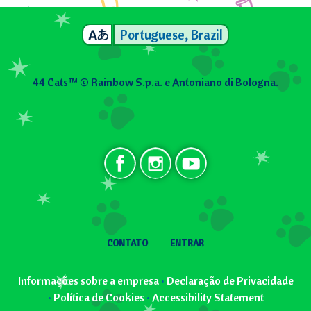
Portuguese, Brazil
44 Cats™ © Rainbow S.p.a. e Antoniano di Bologna.
Social BR
User menu
CONTATO
ENTRAR
Informações sobre a empresa
•
Declaração de Privacidade
•
Política de Cookies
•
Accessibility Statement