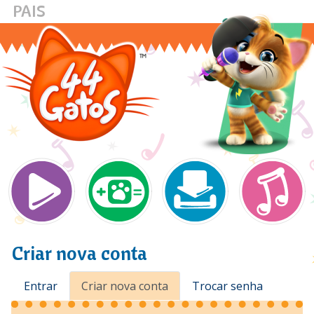
PAIS
Pular
para
o
conteúdo
principal
Main navigation
Criar nova conta
Abas
Entrar
Criar nova conta
Trocar senha
primárias