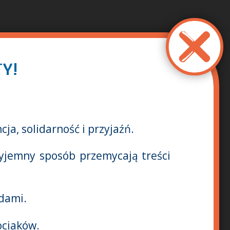
Y!
a, solidarność i przyjaźń.
zyjemny sposób przemycają treści
dami.
ociaków.