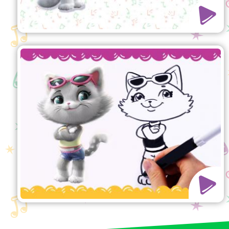
Wie man Milady zeichnet
Viel Spaß mit diesem einfachen
Tutorial! Lerne, wie man Milady
zeichnet, aus der TV-Show 44 Cats.