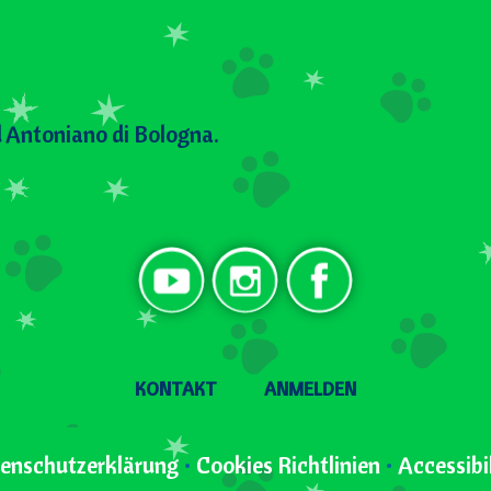
 Antoniano di Bologna.
Social DE
User menu
KONTAKT
ANMELDEN
enschutzerklärung
•
Cookies Richtlinien
•
Accessibi