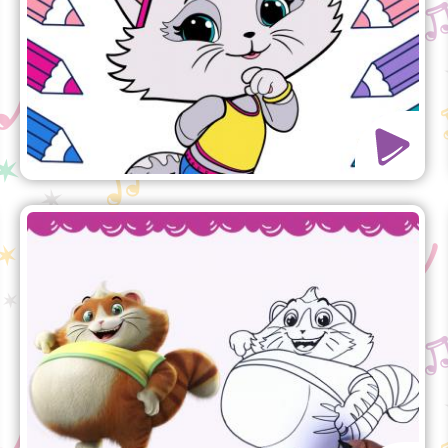
Buffycats!
Wie man Metti zeichnet
Viel Spaß mit diesem einfachen
Tutorial! Lerne, wie man Metti
zeichnet, aus der TV-Show 44 Cats.