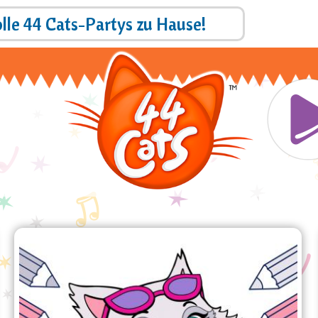
Direkt
olle 44 Cats-Partys zu Hause!
Zah
zum
Inhalt
Mai
Lernen wir, Milady zu
färben!
Lernen wir die Farben mit den