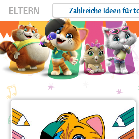
ELTERN
 zu Hause!
Zahlreiche Ideen für t
Lernen wir, Lampo zu
färben!
Lernen wir die Farben mit den