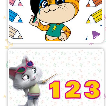
Buffycats!
Mit den Buffycats bis 10
zählen lernen
Schau dir das Video an und lerne,
mit den Buffycats von 1 bis 10 zu
zählen!