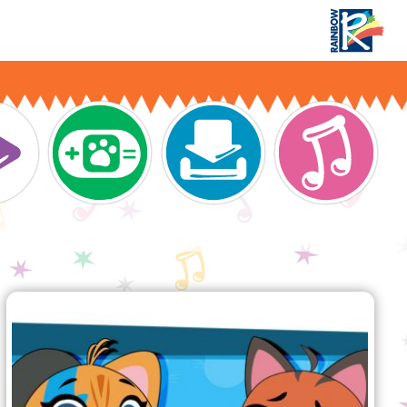
lreiche Ideen für tolle 44 Cats-Partys zu Ha
n navigation
Katztastische Hygiene-
Tipps!
Katztastische Hygiene-Tipps!