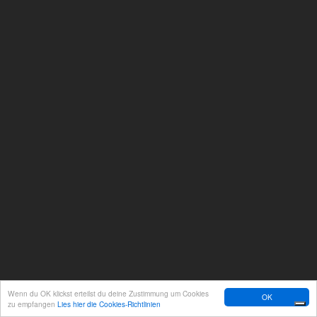
Wenn du OK klickst erteilst du deine Zustimmung um Cookies
OK
zu empfangen
Lies hier die Cookies-Richtlinien