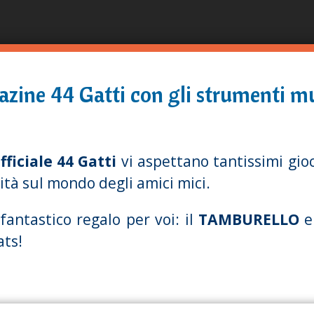
Direkt
zum
Inhalt
azine 44 Gatti con gli strumenti mu
ficiale 44 Gatti
vi aspettano tantissimi gioc
sità sul mondo degli amici mici.
antastico regalo per voi: il
TAMBURELLO
e
ats!