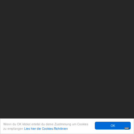
Wenn du OK klickst erteilst du deine Zustimmung um Cookies
OK
zu empfangen
Lies hier die Cookies-Richtlinien