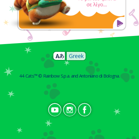
Greek
44 Cats™ © Rainbow S.p.a. and Antoniano di Bologna.
Social GR