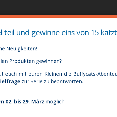
Παράκαμψη
προς
το
κυρίως
teil und gewinne eins von 15 katzt
περιεχόμενο
he Neuigkeiten!
llen Produkten gewinnen?
t euch mit euren Kleinen die Buffycats-Abente
ielfrage
zur Serie zu beantworten.
m 02. bis 29. März
möglich!