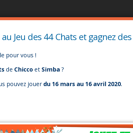
Παράκαμψη
προς
το
κυρίως
z au Jeu des 44 Chats et gagnez des
περιεχόμενο
e pour vous !
ts
de
Chicco
et
Simba
?
us pouvez jouer
du 16 mars au 16 avril 2020
.