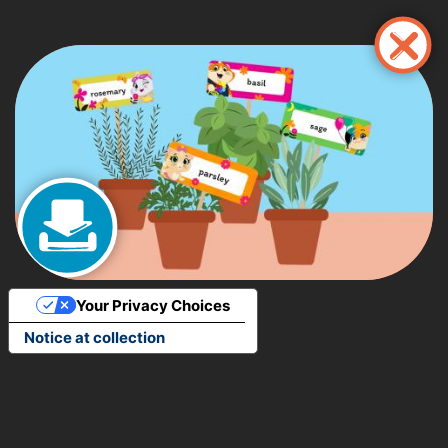
Παράκαμψη
προς
το
κυρίως
περιεχόμενο
Your Privacy Choices
Notice at collection