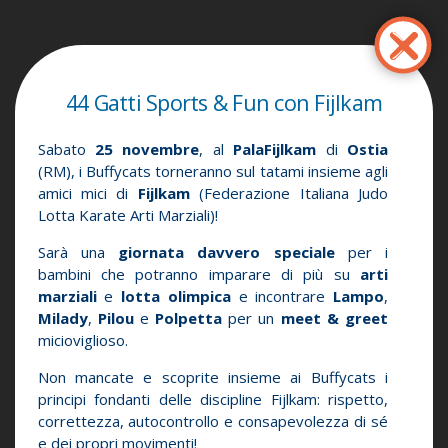
Παράκαμψη
προς
το
κυρίως
44 Gatti Sports & Fun con Fijlkam
περιεχόμενο
Sabato
25 novembre
, al
PalaFijlkam
di
Ostia
(RM), i Buffycats torneranno sul tatami insieme agli
amici mici di
Fijlkam
(Federazione Italiana Judo
Lotta Karate Arti Marziali)!
Sarà una
giornata davvero speciale
per i
bambini che potranno imparare di più su
arti
marziali
e
lotta olimpica
e incontrare
Lampo
,
Milady
,
Pilou
e
Polpetta
per un
meet & greet
micioviglioso.
Non mancate e scoprite insieme ai Buffycats i
principi fondanti delle discipline Fijlkam: rispetto,
correttezza, autocontrollo e consapevolezza di sé
e dei propri movimenti!