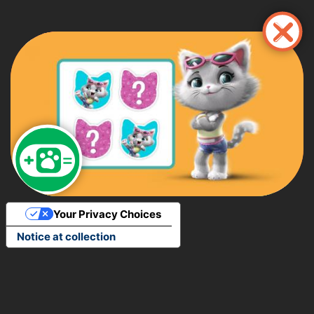
Παράκαμψη
προς
το
κυρίως
περιεχόμενο
Your Privacy Choices
Notice at collection