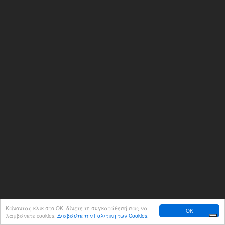
Κάνοντας κλικ στο ΟΚ, δίνετε τη συγκατάθεσή σας να
OK
λαμβάνετε cookies.
Διαβάστε την Πολιτική των Cookies.