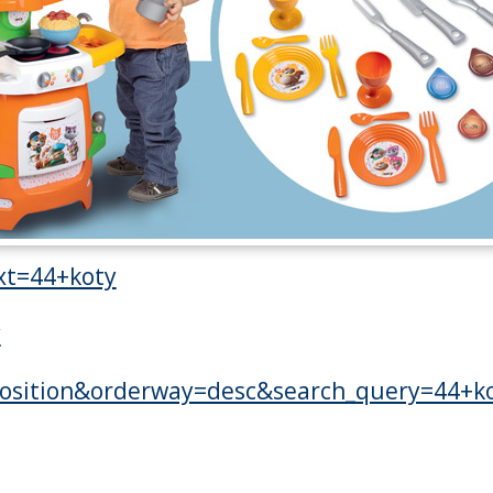
xt=44+koty
y
=position&orderway=desc&search_query=44+k