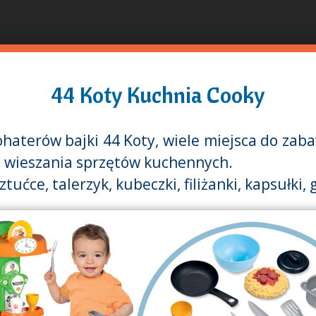
Przejdź
do
treści
44 Koty Kuchnia Cooky
haterów bajki 44 Koty, wiele miejsca do zab
do wieszania sprzętów kuchennych.
ućce, talerzyk, kubeczki, filiżanki, kapsułki, 