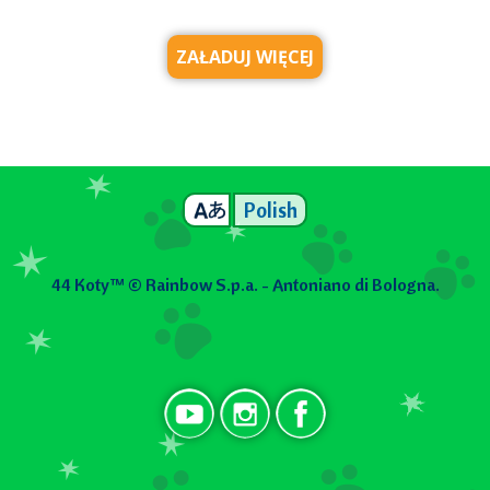
ZAŁADUJ WIĘCEJ
Polish
44 Koty™ © Rainbow S.p.a. - Antoniano di Bologna.
Social PL