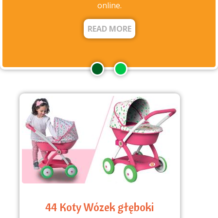
online.
READ MORE
44 Koty Wózek głęboki