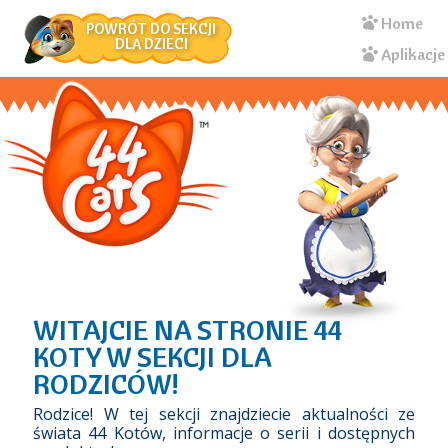
Genitori
Przejdź
Home
POWRÓT DO SEKCJI
do
DLA DZIECI
Aplikacje
treści
WITAJCIE NA STRONIE 44
KOTY W SEKCJI DLA
RODZICÓW!
Rodzice! W tej sekcji znajdziecie aktualności ze
świata 44 Kotów, informacje o serii i dostępnych