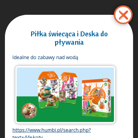
Przejdź
do
treści
Piłka świecąca i Deska do
pływania
Idealne do zabawy nad wodą
https://www.humbi.pl/search.php?
text=44+koty