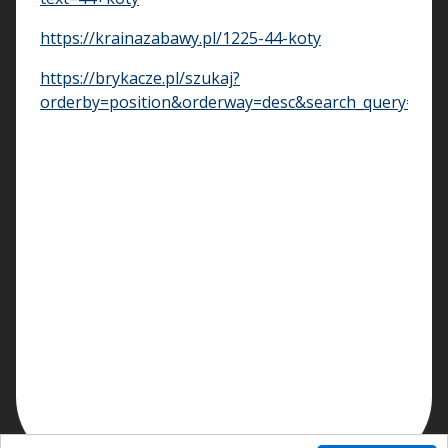
https://krainazabawy.pl/1225-44-koty
https://brykacze.pl/szukaj?
orderby=position&orderway=desc&search_query=44+