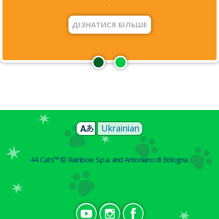
.
ДІЗНАТИСЯ БІЛЬШЕ
Ukrainian
44 Cats™ © Rainbow S.p.a. and Antoniano di Bologna.
Social UA