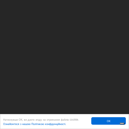
Натиснувши ОК, ви даєте згоду на отримання файлів cookie.
ОК
Ознайомтеся з нашою Політикою конфіденційності.